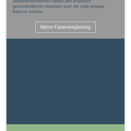
Selbstverständlichen neben den körperlich
gesundheitlichen Aspekten auch die selig-geistige
Balance
stärken.
Meine Fastenbegleitung