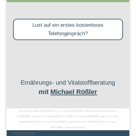
Lust auf ein erstes kostenloses
Telefongespräch?
Ernährungs- und Vitalstoffberatung
mit
Michael Rößler
Bildrechte:
© iStock #499241683, miss_j
© iStock #1190545258, Viktoriia Ponomarenko © iStock
#1208954901, TopVectors © iStock #julief514, 1179066272 © iStock #1158408941, Iggi_Boo © iStock
#1005962360, AlexRaths © iStock #1179066272, julief514 © iStock #847061146, Barloc © iStock
#872789804, Svetlana Malysheva
Impressum